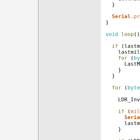
}
Serial
.
pr
}
void
loop
(
)
if
(
lastm
lastmil
for
(
by
LastM
}
}
for
(
byte
LDR_Inv
if
(
mil
Seria
lastm
}