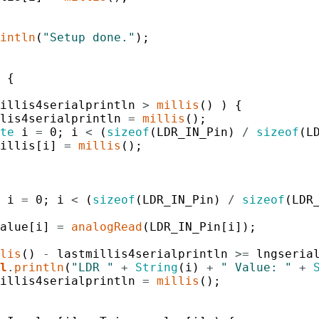
intln
(
"Setup done."
)
;
{
illis4serialprintln
>
millis
(
)
)
{
lis4serialprintln
=
millis
(
)
;
te
i
=
0
;
i
<
(
sizeof
(
LDR_IN_Pin
)
/
sizeof
(
L
illis
[
i
]
=
millis
(
)
;
i
=
0
;
i
<
(
sizeof
(
LDR_IN_Pin
)
/
sizeof
(
LDR
alue
[
i
]
=
analogRead
(
LDR_IN_Pin
[
i
]
)
;
lis
(
)
-
lastmillis4serialprintln
>=
lngseria
l
.
println
(
"LDR "
+
String
(
i
)
+
" Value: "
+
illis4serialprintln
=
millis
(
)
;