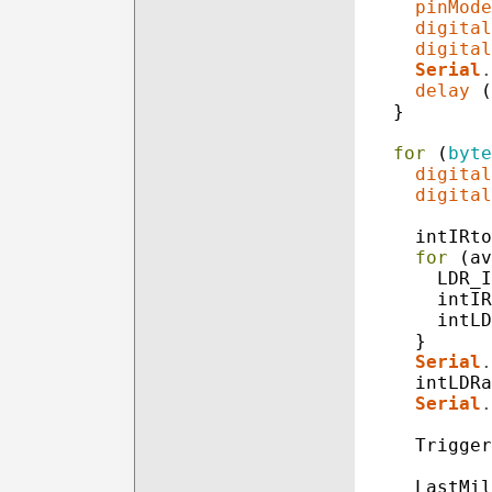
pinMode
digital
digital
Serial
.
delay
(
}
for
(
byte
digital
digital
intIRto
for
(
av
LDR_I
intIR
intLD
}
Serial
.
intLDRa
Serial
.
Trigger
LastMil