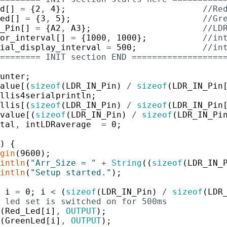
d
[
]
=
{
2
,
4
}
;
//Re
ed
[
]
=
{
3
,
5
}
;
//Gr
_Pin
[
]
=
{
A2
,
A3
}
;
//LD
or_interval
[
]
=
{
1000
,
1000
}
;
//in
ial_display_interval
=
500
;
//in
======== INIT section END ==================
unter
;
alue
[
(
sizeof
(
LDR_IN_Pin
)
/
sizeof
(
LDR_IN_Pin
llis4serialprintln
;
llis
[
(
sizeof
(
LDR_IN_Pin
)
/
sizeof
(
LDR_IN_Pin
value
[
(
sizeof
(
LDR_IN_Pin
)
/
sizeof
(
LDR_IN_Pi
tal
,
intLDRaverage
=
0
;
)
{
gin
(
9600
)
;
intln
(
"Arr_Size = "
+
String
(
(
sizeof
(
LDR_IN_
intln
(
"Setup started."
)
;
i
=
0
;
i
<
(
sizeof
(
LDR_IN_Pin
)
/
sizeof
(
LDR
 led set is switched on for 500ms
(
Red_Led
[
i
]
,
OUTPUT
)
;
(
GreenLed
[
i
]
,
OUTPUT
)
;