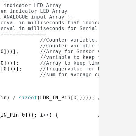
d indicator LED Array
een indicator LED Array
R ANALOGUE input Array !!!
terval in milliseconds that indicator LEDs ar
terval in milliseconds for Serial Monitor out
================
//Counter variable, internal
//Counter variable for average 
[
0
]
)
)
]
;
//Array for Sensor values
//variable to keep timestamp fo
[
0
]
)
)
]
;
//Array to keep timestamp for i
n
[
0
]
)
)
]
;
//Triggervalue for LDR - occupi
//sum for average calculation f
Pin
)
/
sizeof
(
LDR_IN_Pin
[
0
]
)
)
)
)
;
//Debug outp
_IN_Pin
[
0
]
)
)
;
i
++
)
{
//Loop for d