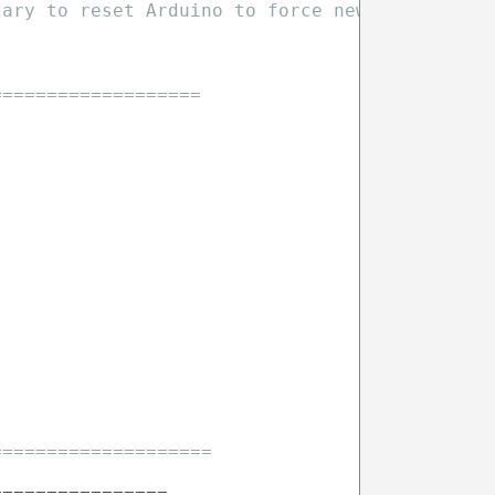
sary to reset Arduino to force new LDR autoca
===================
====================
================