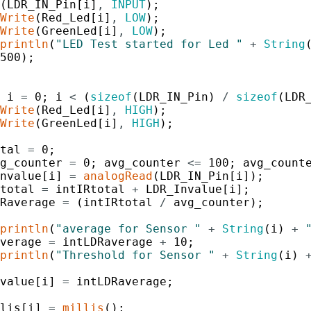
(
LDR_IN_Pin
[
i
]
,
INPUT
)
;
Write
(
Red_Led
[
i
]
,
LOW
)
;
Write
(
GreenLed
[
i
]
,
LOW
)
;
println
(
"LED Test started for Led "
+
String
500
)
;
i
=
0
;
i
<
(
sizeof
(
LDR_IN_Pin
)
/
sizeof
(
LDR
Write
(
Red_Led
[
i
]
,
HIGH
)
;
Write
(
GreenLed
[
i
]
,
HIGH
)
;
tal
=
0
;
g_counter
=
0
;
avg_counter
<=
100
;
avg_count
nvalue
[
i
]
=
analogRead
(
LDR_IN_Pin
[
i
]
)
;
total
=
intIRtotal
+
LDR_Invalue
[
i
]
;
Raverage
=
(
intIRtotal
/
avg_counter
)
;
println
(
"average for Sensor "
+
String
(
i
)
+
verage
=
intLDRaverage
+
10
;
println
(
"Threshold for Sensor "
+
String
(
i
)
value
[
i
]
=
intLDRaverage
;
lis
[
i
]
=
millis
(
)
;