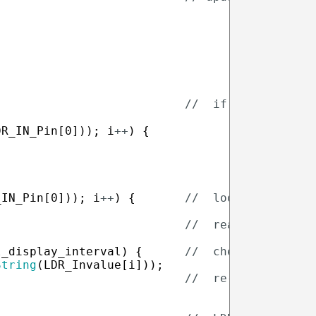
//  if millis() is
DR_IN_Pin
[
0
]
)
)
;
i
++
)
{
_IN_Pin
[
0
]
)
)
;
i
++
)
{
//  loop thru Arra
//  read values fr
l_display_interval
)
{
//  check duration
String
(
LDR_Invalue
[
i
]
)
)
;
//  re-set last ti