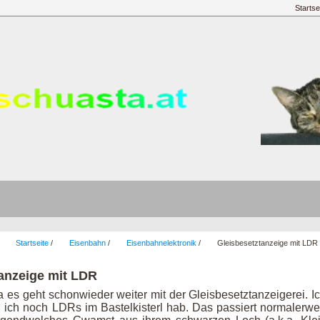
Startse
:
Startseite
/
Eisenbahn
/
Eisenbahnelektronik
/
Gleisbesetztanzeige mit LDR
anzeige mit LDR
 es geht schonwieder weiter mit der Gleisbesetztanzeigerei. I
ß ich noch LDRs im Bastelkisterl hab. Das passiert normalerw