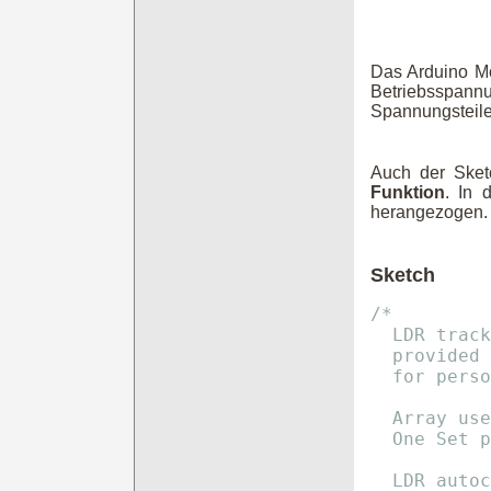
Das Arduino Mo
Betriebsspann
Spannungsteiler
Auch der Sketc
Funktion
. In 
herangezogen.
Sketch
/*
  LDR track
  provided 
  for perso
  Array use
  One Set p
  LDR autoc