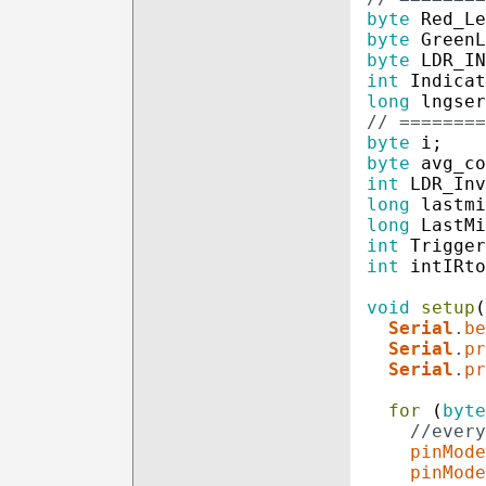
byte
Red_Le
byte
GreenL
byte
LDR_IN
int
Indicat
long
lngser
// ========
byte
i
;
byte
avg_co
int
LDR_Inv
long
lastmi
long
LastMi
int
Trigger
int
intIRto
void
setup
(
Serial
.
be
Serial
.
pr
Serial
.
pr
for
(
byte
//every
pinMode
pinMode