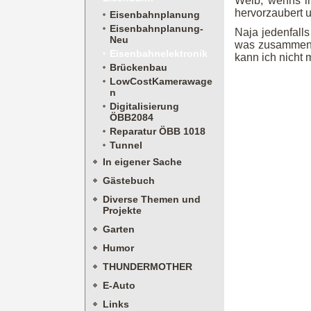
Weib, wenns i
hervorzaubert u
Eisenbahnplanung
Eisenbahnplanung-
Naja jedenfall
Neu
was zusammenge
Eisenbahnelektronik
kann ich nicht 
Brückenbau
LowCostKamerawage
n
Digitalisierung
ÖBB2084
Reparatur ÖBB 1018
Tunnel
In eigener Sache
Gästebuch
Diverse Themen und
Projekte
Garten
Humor
THUNDERMOTHER
E-Auto
Links