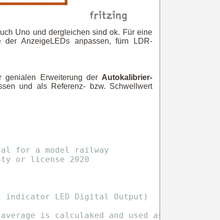
auch Uno und dergleichen sind ok. Für eine
de der AnzeigeLEDs anpassen, fürn LDR-
er genialen Erweiterung der
Autokalibrier-
essen und als Referenz- bzw. Schwellwert
nal for a model railway
nty or license 2020
x indicator LED Digital Output)
 average is calculaked and used as Threshold