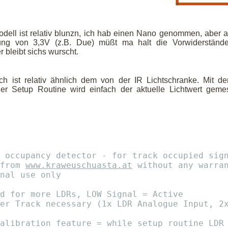
dell ist relativ blunzn, ich hab einen Nano genommen, aber 
ung von 3,3V (z.B. Due) müßt ma halt die Vorwiderstän
 bleibt sichs wurscht.
h ist relativ ähnlich dem von der IR Lichtschranke. Mit d
der Setup Routine wird einfach der aktuelle Lichtwert gem
 occupancy detector - for track occupied sig
from 
www.kraweuschuasta.at
 without any warra
nal use only
d for more LDRs, LOW Signal = Active
er Track necessary (1x LDR Analogue Input, 2
alibration feature = while setup routine LDR