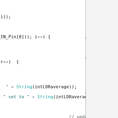
(
i
)
)
;
_IN_Pin
[
0
]
)
)
;
i
++
)
{
//set all In
// get avera
er
++
)
{
"  "
+
String
(
intLDRaverage
)
)
;
// set Trigg
+
" set to "
+
String
(
intLDRaverage
)
)
;
// update last mil