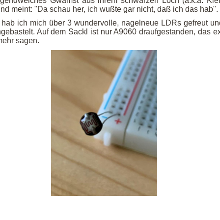
rgendwelches Gwamst aus ihrem schwarzen Loch (a.k.a. Klei
nd meint: "Da schau her, ich wußte gar nicht, daß ich das hab".
s hab ich mich über 3 wundervolle, nagelneue LDRs gefreut un
bastelt. Auf dem Sackl ist nur A9060 draufgestanden, das e
mehr sagen.