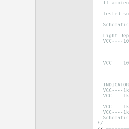
  If ambien
  tested su
  Schematic
  Light Dep
  VCC----10
           
           
  VCC----10
           
           
  INDICATOR
  VCC----1k
  VCC----1k
  VCC----1k
  VCC----1k
  Schematic
*/
// ========