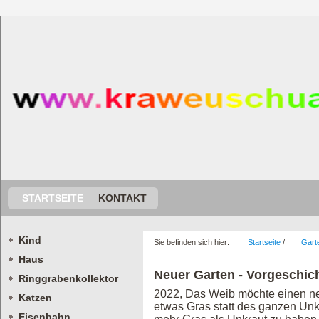
STARTSEITE
KONTAKT
Kind
Sie befinden sich hier:
Startseite
/
Gart
Haus
Neuer Garten - Vorgeschic
Ringgrabenkollektor
2022, Das Weib möchte einen ne
Katzen
etwas Gras statt des ganzen Unkr
Eisenbahn