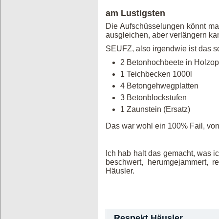
am Lustigsten
Die Aufschüsselungen könnt ma i
ausgleichen, aber verlängern kan
SEUFZ, also irgendwie ist das 
2 Betonhochbeete in Holzo
1 Teichbecken 1000l
4 Betongehwegplatten w
3 Betonblockstufen wa
1 Zaunstein (Ersatz) w
Das war wohl ein 100% Fail, von 
Ich hab halt das gemacht, was i
beschwert, herumgejammert, rekl
Häusler.
Respekt Häusler