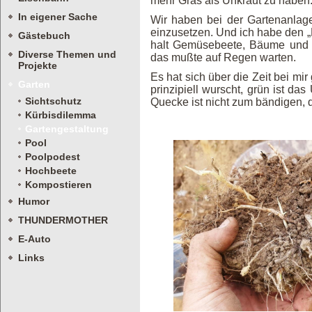
mehr Gras als Unkraut zu haben. 
In eigener Sache
Wir haben bei der Gartenanlag
einzusetzen. Und ich habe den „
Gästebuch
halt Gemüsebeete, Bäume und T
Diverse Themen und
das mußte auf Regen warten.
Projekte
Es hat sich über die Zeit bei mi
Garten
prinzipiell wurscht, grün ist d
Sichtschutz
Quecke ist nicht zum bändigen, 
Kürbisdilemma
Gartengestaltung
Pool
Poolpodest
Hochbeete
Kompostieren
Humor
THUNDERMOTHER
E-Auto
Links