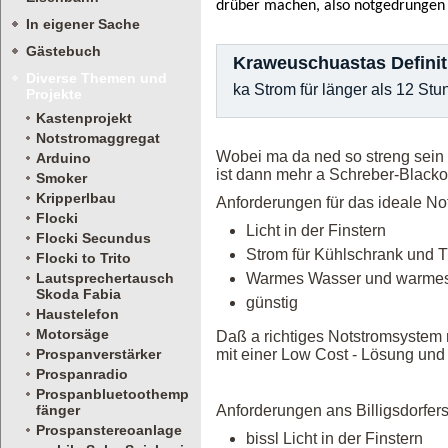
drüber machen, also notgedrungen 
In eigener Sache
Gästebuch
Kraweuschuastas Definit
Diverse Themen und
ka Strom für länger als 12 St
Projekte
Kastenprojekt
Notstromaggregat
Wobei ma da ned so streng sein 
Arduino
ist dann mehr a Schreber-Blacko
Smoker
Kripperlbau
Anforderungen für das ideale N
Flocki
Licht in der Finstern
Flocki Secundus
Strom für Kühlschrank und 
Flocki to Trito
Lautsprechertausch
Warmes Wasser und warmes
Skoda Fabia
günstig
Haustelefon
Motorsäge
Daß a richtiges Notstromsystem m
Prospanverstärker
mit einer Low Cost - Lösung und 
Prospanradio
Prospanbluetoothemp
fänger
Anforderungen ans Billigsdorfer
Prospanstereoanlage
bissl Licht in der Finstern