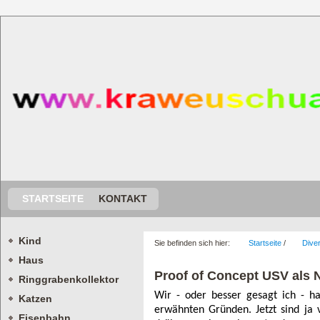
STARTSEITE
KONTAKT
Kind
Sie befinden sich hier:
Startseite
/
Dive
Haus
Proof of Concept USV als
Ringgrabenkollektor
Wir - oder besser gesagt ich - h
Katzen
erwähnten Gründen. Jetzt sind ja
Eisenbahn