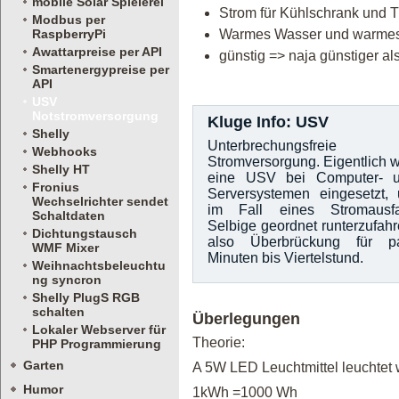
mobile Solar Spielerei
Strom für Kühlschrank und T
Modbus per
RaspberryPi
Warmes Wasser und warmes 
Awattarpreise per API
günstig => naja günstiger al
Smartenergypreise per
API
USV
Notstromversorgung
Kluge Info: USV
Shelly
Unterbrechungsfreie
Webhooks
Stromversorgung. Eigentlich w
Shelly HT
eine USV bei Computer- 
Fronius
Serversystemen eingesetzt,
Wechselrichter sendet
im Fall eines Stromausfa
Schaltdaten
Selbige geordnet runterzufahr
Dichtungstausch
also Überbrückung für p
WMF Mixer
Minuten bis Viertelstund.
Weihnachtsbeleuchtu
ng syncron
Shelly PlugS RGB
schalten
Überlegungen
Lokaler Webserver für
Theorie:
PHP Programmierung
Garten
A 5W LED Leuchtmittel leuchtet 
Humor
1kWh =1000 Wh