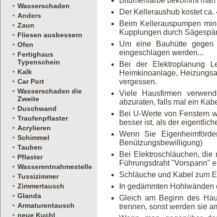
Bitumenfarbe bekommt man m
Wasserschaden
Der Kelleraushub kostet ca.
Anders
Beim Kellerauspumpen minde
Zaun
Kupplungen durch Sägespäne
Fliesen ausbessern
Um eine Bauhütte gegen W
Ofen
eingeschlagen werden...
Fertighaus
Typenschein
Bei der Elektroplanung L
Kalk
Heimkinoanlage, Heizungsau
Car Port
vergessen.
Wasserschaden die
Viele Hausfirmen verwen
Zweite
abzuraten, falls mal ein Kab
Duschwand
Bei U-Werte von Fenstern w
Traufenpflaster
besser ist, als der eigentli
Acrylieren
Wenn Sie Eigenheimförde
Schimmel
Benützungsbewilligung)
Tauben
Bei Elektroschläuchen, die
Pflaster
Führungsdraht "Vorspann" e
Wasserentnahmestelle
Schläuche und Kabel zum E-Ve
Tussizimmer
Zimmertausch
In gedämmten Hohlwänden dü
Glanda
Gleich am Beginn des Hausb
Armaturentausch
trennen, sonst werden sie a
neue Kuchl