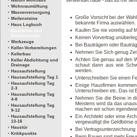
warum Wolfhaus
verwendet habe - das tut mir sehr
Wohnraumüftung
Wasserversorgung
Große Vorsicht bei der Wahl
Meilensteine
bekannte Firma auswählen.
Haus Logbuch
Kaufen Sie nie voreilig auf
Bauherren und
Baufrauentips
Keinen Vorvertrag unüberlegt
Werkzeuge
Bei Bauträgern oder Bauträg
Keller-Vorbereitungen
Nehmen Sie Sich genug Zeit 
Kellerbau
Achten Sie genau auf den W
Keller Abdichtung und
Drainage
schaut dann aus wie Schw
werden.
Hausaufstellung
Hausaufstellung Tag 1
Unterschreiben Sie einen Fe
Hausaufstellung Tag
Einige Hausfirmen kommen m
2-3
Unterschreiben etc. Das ist
Hausaufstellung Tag
Nehmen Sie die Beine in di
4-8
Meistens wird da das unaus
Hausaufstellung Tag
machen wir schon irgendwie, 
9-12
Hausaufstellung Tag
Ein Architekt oder eine Ar
13-16
vergewaltigt die Geldbörse 
Haustür
Bei Vertragsunterzeichnung
Kritikpunkte
Beim Bauen sind mehr Freunde