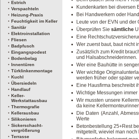
Estrich
Kundenkarten bei diversen 
Verspachteln
Bei Handwerkern oder Handwer
Heizung-Praxis
Feuchtigkeit im Keller
Leute von der EVN und der Ge
Sanitär
Überprüfen Sie
sämtliche
Un
Elektroinstallation
Eine Rechtschutzversicheru
Fliesen
Wer zuerst baut, baut nicht i
Badpfusch
Zusätzlich zum Kredit brauc
Eingangspodest
und Halsabschneiderinnen.
Bodenbelag
Innentüren
Wer eine Bauhütte in senge
Türklinkenmontage
Wer wichtige Originalunterl
Kuchl
werden früher oder später v
Übersiedeln
Eine Hausfirma beschreibt ih
Handlauf
Wichtige Messungen immer 2
Keller-
Wir mussten unsere Kellermon
Werkstattausbau
da keine Kellermonteurinne
Thermografie
Kellerausbau
Die Daten (Anzahl, Abmess
Werte
Silikonieren
Sickerschacht-
Betonbestellung 25+Rest be
vergrößerung
mitgeteilt, wieviel man noch 
Terrasse