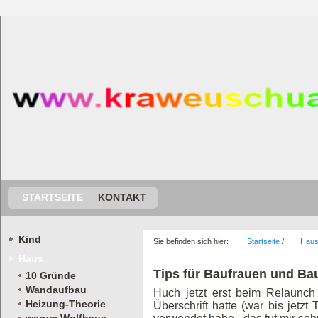
STARTSEITE
KONTAKT
Kind
Sie befinden sich hier:
Startseite
/
Hau
Haus
Tips für Baufrauen und Ba
10 Gründe
Wandaufbau
Huch jetzt erst beim Relaunch
Heizung-Theorie
Überschrift hatte (war bis jetz