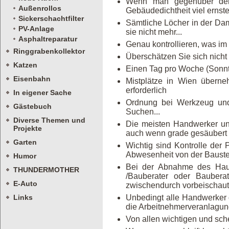
Wenn man gegenüber den 
Außenrollos
Gebäudedichtheit viel erns
Sickerschachtfilter
Sämtliche Löcher in der Dam
PV-Anlage
sie nicht mehr...
Asphaltreparatur
Genau kontrollieren, was im
Ringgrabenkollektor
Überschätzen Sie sich nicht
Katzen
Einen Tag pro Woche (Sonnt
Eisenbahn
Mistplätze in Wien überneh
erforderlich
In eigener Sache
Ordnung bei Werkzeug und M
Gästebuch
Suchen...
Diverse Themen und
Die meisten Handwerker und
Projekte
auch wenn grade gesäubert
Garten
Wichtig sind Kontrolle der 
Abwesenheit von der Bauste
Humor
Bei der Abnahme des Haus
THUNDERMOTHER
/Bauberater oder Bauberat
E-Auto
zwischendurch vorbeischaut
Links
Unbedingt alle Handwerker 
die Arbeitnehmerveranlagu
Von allen wichtigen und sch